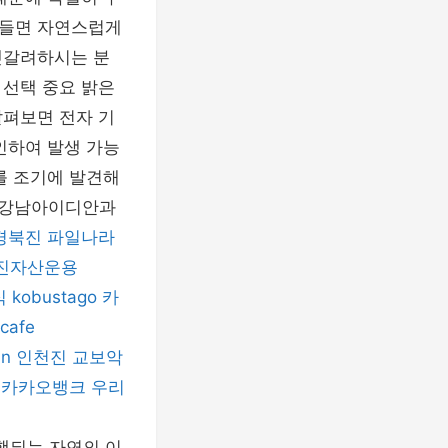
 들면 자연스럽게
헷갈려하시는 분
 선택 중요 밝은
살펴보면 전자 기
인하여 발생 가능
를 조기에 발견해
 #강남아이디안과
경북진
파일나라
진자산운용
식
kobustago
카
cafe
in
인천진
교보악
카카오뱅크
우리
행되는 자연의 이