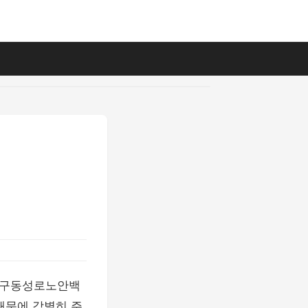
대구동성로노안백
때문에 각별히 주