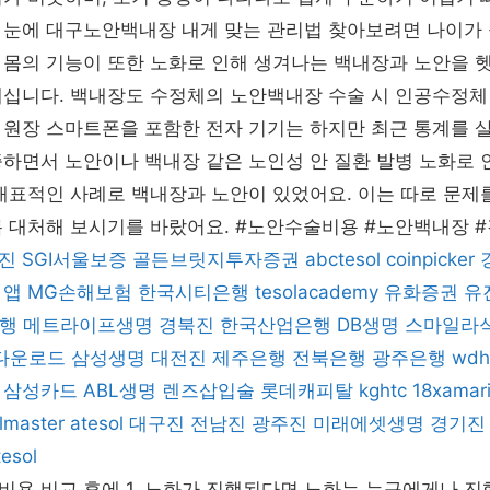
 눈에 대구노안백내장 내게 맞는 관리법 찾아보려면 나이가
 몸의 기능이 또한 노화로 인해 생겨나는 백내장과 노안을 
계십니다. 백내장도 수정체의 노안백내장 수술 시 인공수정체
 원장 스마트폰을 포함한 전자 기기는 하지만 최근 통계를 
하면서 노안이나 백내장 같은 노인성 안 질환 발병 노화로 
대표적인 사례로 백내장과 노안이 있었어요. 이는 따로 문제
록 대처해 보시기를 바랐어요. #노안수술비용 #노안백내장
진
SGI서울보증
골든브릿지투자증권
abctesol
coinpicker
 앱
MG손해보험
한국시티은행
tesolacademy
유화증권
유
행
메트라이프생명
경북진
한국산업은행
DB생명
스마일라
 다운로드
삼성생명
대전진
제주은행
전북은행
광주은행
wdh
삼성카드
ABL생명
렌즈삽입술
롯데캐피탈
kghtc
18xamar
lmaster
atesol
대구진
전남진
광주진
미래에셋생명
경기진
tesol
용 비교 후에 1. 노화가 진행된다면 노화는 누구에게나 진