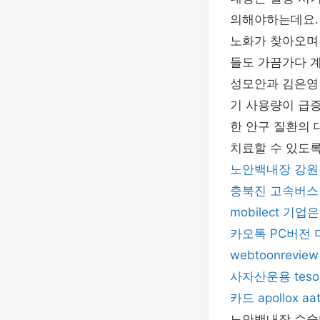
의해야하는데요.
노화가 찾아오며
들도 가끔가다 
성모안과 김은영
기 사용량이 급증
한 안구 질환의 
치료할 수 있도
노안백내장
강원
충북진
고속버스
mobilect
기업은
카오톡 PC버전
webtoonreview
사자산운용
teso
카드
apollox
aa
노안백내장 수술비