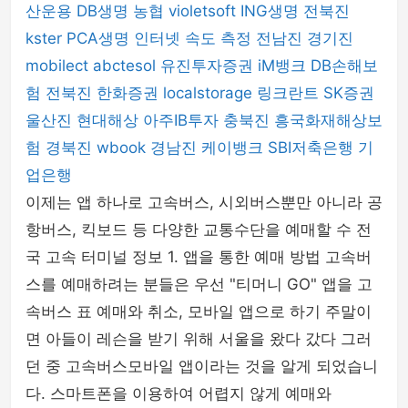
산운용
DB생명
농협
violetsoft
ING생명
전북진
kster
PCA생명
인터넷 속도 측정
전남진
경기진
mobilect
abctesol
유진투자증권
iM뱅크
DB손해보
험
전북진
한화증권
localstorage
링크란트
SK증권
울산진
현대해상
아주IB투자
충북진
흥국화재해상보
험
경북진
wbook
경남진
케이뱅크
SBI저축은행
기
업은행
이제는 앱 하나로 고속버스, 시외버스뿐만 아니라 공
항버스, 킥보드 등 다양한 교통수단을 예매할 수 전
국 고속 터미널 정보 1. 앱을 통한 예매 방법 고속버
스를 예매하려는 분들은 우선 "티머니 GO" 앱을 고
속버스 표 예매와 취소, 모바일 앱으로 하기 주말이
면 아들이 레슨을 받기 위해 서울을 왔다 갔다 그러
던 중 고속버스모바일 앱이라는 것을 알게 되었습니
다. 스마트폰을 이용하여 어렵지 않게 예매와