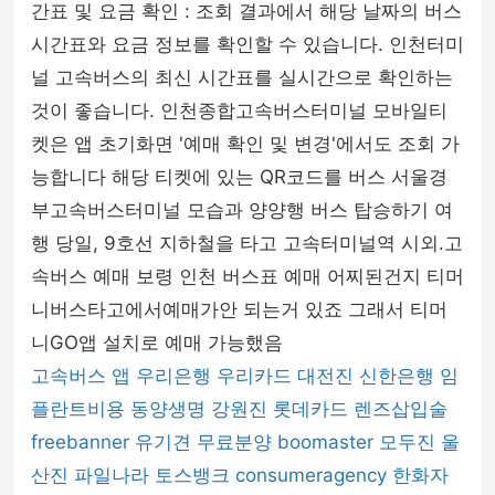
간표 및 요금 확인 : 조회 결과에서 해당 날짜의 버스
시간표와 요금 정보를 확인할 수 있습니다. 인천터미
널 고속버스의 최신 시간표를 실시간으로 확인하는
것이 좋습니다. 인천종합고속버스터미널 모바일티
켓은 앱 초기화면 '예매 확인 및 변경'에서도 조회 가
능합니다 해당 티켓에 있는 QR코드를 버스 서울경
부고속버스터미널 모습과 양양행 버스 탑승하기 여
행 당일, 9호선 지하철을 타고 고속터미널역 시외.고
속버스 예매 보령 인천 버스표 예매 어찌된건지 티머
니버스타고에서예매가안 되는거 있죠 그래서 티머
니GO앱 설치로 예매 가능했음
고속버스 앱
우리은행
우리카드
대전진
신한은행
임
플란트비용
동양생명
강원진
롯데카드
렌즈삽입술
freebanner
유기견 무료분양
boomaster
모두진
울
산진
파일나라
토스뱅크
consumeragency
한화자