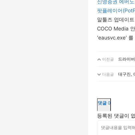
신영증권
에버노
팟플레이어(PotPl
알툴즈 업데이트 EST
COCO Media 
'eausvc.exe
드라이버 
이전글
대구진,
다음글
댓글
0
등록된 댓글이 