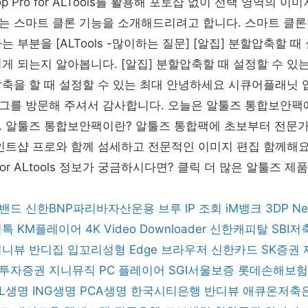
hop Pro for ALTools를 활용해 포토샵 없이 선택 영역의 
는 스마트 클론 기능을 소개해드리려고 합니다. 스마트 클론
 부분을 [ALTools -많이하는 질문] [알집] 분할압축할 때
게 되는지 알아봅니다. [알집] 분할압축할 때 설정할 수 있는
축을 할 때 설정할 수 있는 최대 안녕하세요 시큐어플래닛 
그를 방문해 주셔서 감사합니다. 오늘은 알툴즈 통합보안팩
. 알툴즈 통합보안팩이란? 알툴즈 통합팩에 초보부터 전문가
인트샵 프로와 함께 섬세하고 전문적인 이미지 편집 함께해요!
Pro for ALtools 정보가 궁금하시다면? 클릭 더 많은 알툴즈
 밴드
신한BNP파리바자산운용
브루
IP 조회
iM뱅크
3DP Ne
틱톡
KM플레이어
4K Video Downloader
신한캐피탈
SBI
허니뷰
반디집
입꼬리성형
Edge 브라우저
신한카드
SK증권
투자증권
지니뮤직 PC 플레이어
SGI서울보증
롯데손해보험
BL생명
ING생명
PCA생명
한국시티은행
반디뷰
애큐온저축