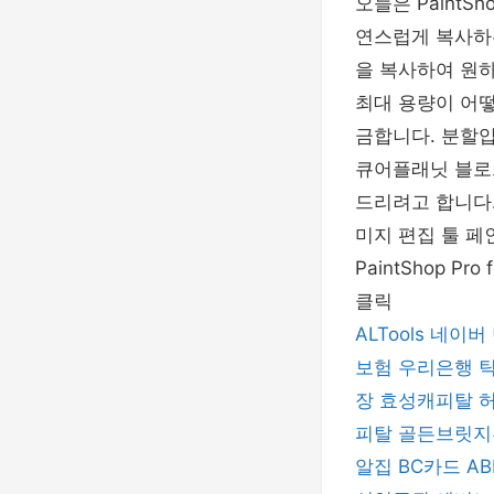
오늘은 PaintS
연스럽게 복사하
을 복사하여 원하는
최대 용량이 어떻
금합니다. 분할압
큐어플래닛 블로
드리려고 합니다
미지 편집 툴 페
PaintShop 
클릭
ALTools
네이버
보험
우리은행
장
효성캐피탈
피탈
골든브릿지
알집
BC카드
A