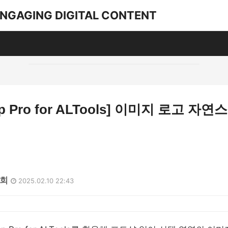
ENGAGING DIGITAL CONTENT
op Pro for ALTools] 이미지 로고 자
3회
2025.02.10 22:43