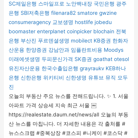
SC제일은행
스마일프로
노안백내장
국민은행
광주
은행
SBI저축은행
filenara82
smatore
gwzine
consumeragency
교보생명
hostlife
jobedu
boomaster
enterplanet
coinpicker
blochain
전북
은행
부산진
푸르덴셜생명
mobilect
KB증권
한화자
산운용
한양증권
강남안과
임플란트비용
Moodys
미래에셋생명
두피문신가격
SK증권
goathat
otesol
유진자산운용
한국수출입은행
grayraukv
KEB하나
은행
신한은행
위키티비
신한생명
유튜브 뮤직
모두
진
오늘의 부동산 주요 뉴스를 전해드립니다. ✨ 1. 서울
아파트 가격 상승세 지속 최근 서울 ￼
https://realestate.daum.net/news/all 오늘의 부동
산 뉴스를 마칩니다. 더 자세한 내용은 각 출처를 #
뉴스스크랩 #중복상장 #코스피 #니케이 #코스닥 #