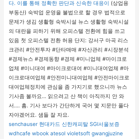
다. 이를 통해 정확한 판단과 신속한 대응이
(상업용
부동산) 숙박업 운영을 불법으로 할 경우 법적으로
문제가 생김 생활형 숙박시설 뉴스 생활형 숙박시설
의 대란을 피하기 위해 오피스텔 전환에 힘을 쓰고
있음 첫 오피스텔 전환 허용 단지: 강서구 마곡 리스
크관리 #안전투자 #단타매매 #자산관리 #시장분석
#경제뉴스 #경제동향 #경제 #미니업체 #마이크로
업체 #미니대여 #마이크로대여 #미니대여업체 #마
이크로대여업체 #안전미니대여업체 #안전마이크로
대여업체정치에 관심을 좀 가지기로 했으니까 뉴스
기사좀 볼까요… 읽으려고 산 책이 아직까지 안 와
서…. 흠. 기사 보다가 간단하게 국어 몇 지문만 풀다
자야겠어요. 샘들 잘 자요.
senchauser
현대카드
신한캐피탈
SGI서울보증
wdhcafe
wbook
atesol
violetsoft
gwangjuzine